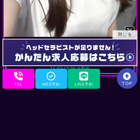
閉じる
谷崎(23)
156
身長.
84(C)
57
86
B.
W.
H.
12:00-19:00 出勤前
TOP
TEL
WEB予約
LINE予約
TOP
SCHEDULE